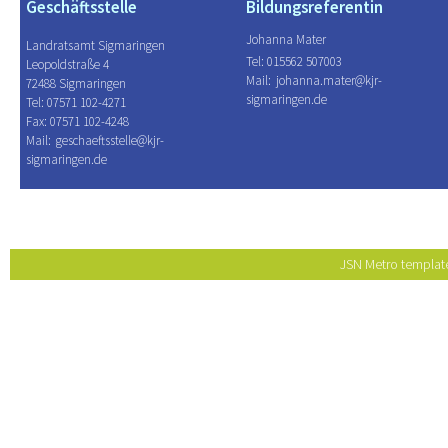
Geschäftsstelle
Bildungsreferentin
Johanna Mater
Landratsamt Sigmaringen
Tel: 015562 507003
Leopoldstraße 4
Mail:
johanna.mater@kjr-
72488 Sigmaringen
sigmaringen.de
Tel: 07571 102-4271
Fax: 07571 102-4248
Mail:
geschaeftsstelle@kjr-
sigmaringen.de
JSN Metro templat